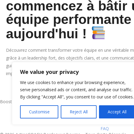
commencez à bâtir 
équipe performante
aujourd'hui !
Découvrez comment transformer votre équipe en une véritable m
grâce à un leadership fort, des objectifs clairs, et une communicat
guide pratique vous donnera les clés pour instaurer une culture de
We value your privacy
impliquer vos collaborateurs à 100%, et encourager un apprentiss
We use cookies to enhance your browsing experience,
QUI SOMMES-NO
serve personalised ads or content, and analyse our traffic.
By clicking "Accept All", you consent to our use of cookies.
Notre Histoire
Booster l’Entreprise, Libérer l’Entrepreneur
L’équipe
Customise
Reject All
Accept All
Politique de Confi
Mentions Légale
FAQ