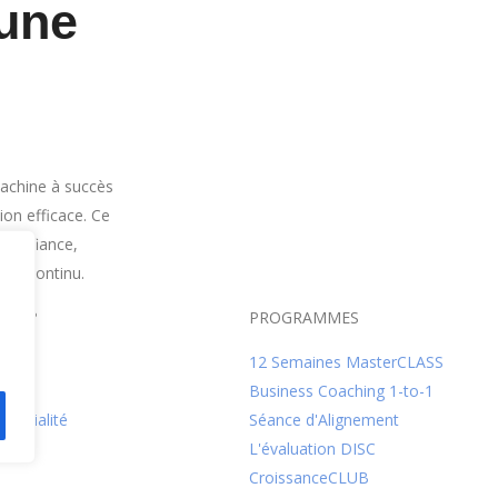
une
achine à succès
ion efficace. Ce
 confiance,
age continu.
US ?
PROGRAMMES
12 Semaines MasterCLASS
Business Coaching 1-to-1
dentialité
Séance d'Alignement
s
L'évaluation DISC
CroissanceCLUB