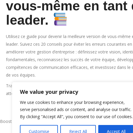
vous-même en tant
leader.
Utilisez ce guide pour devenir la meilleure version de vous-même 
leader. Suivez ces 20 conseils pour éviter les erreurs courantes en
améliorer votre gestion d’entreprise : définissez votre vision, ident
fondamentales, reconnaissez les succès de votre équipe, dévelop
compétences de communication efficaces, et investissez dans l
de vos équipes.
Transformez votre approche du leadership en suivant ces étapes e
We value your privacy
atteignez vos objectifs de manière structurée et stratégique.
We use cookies to enhance your browsing experience,
QUI SOMMES-NO
serve personalised ads or content, and analyse our traffic.
By clicking "Accept All", you consent to our use of cookies.
Notre Histoire
Booster l’Entreprise, Libérer l’Entrepreneur
L’équipe
Customise
Reject All
Accept All
Politique de Confi