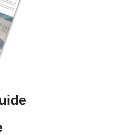
uide
e