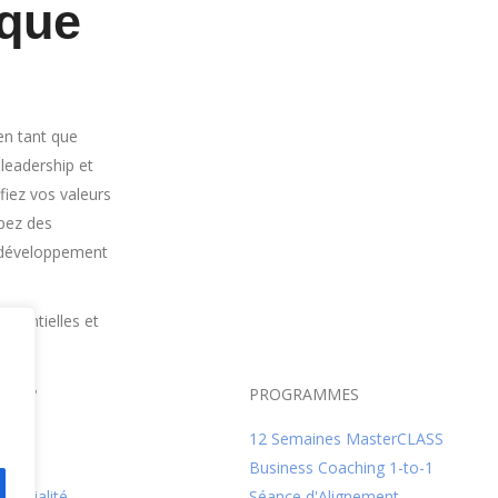
 que
en tant que
 leadership et
ifiez vos valeurs
pez des
e développement
ssentielles et
US ?
PROGRAMMES
12 Semaines MasterCLASS
Business Coaching 1-to-1
dentialité
Séance d'Alignement